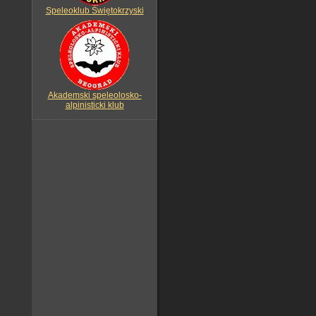
Speleoklub Świętokrzyski
Akademski speleolosko-
alpinisticki klub