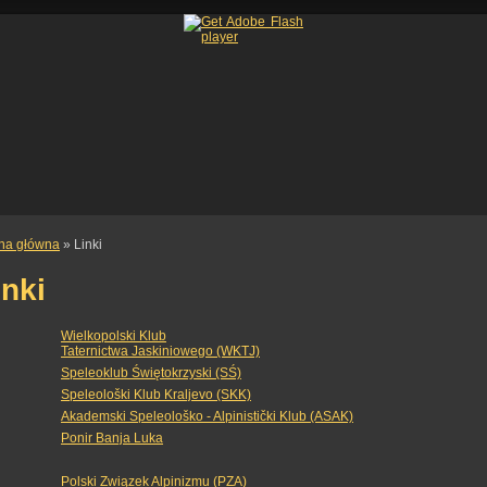
ona główna
» Linki
inki
Wielkopolski Klub
Taternictwa Jaskiniowego (WKTJ)
Speleoklub Świętokrzyski (SŚ)
Speleološki Klub Kraljevo (SKK)
Akademski Speleološko - Alpinistički Klub (ASAK)
Ponir Banja Luka
Polski Związek Alpinizmu (PZA)