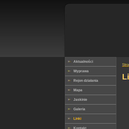
Aktualności
Str
Wyprawa
L
Rejon działania
Mapa
Jaskinie
Galeria
Linki
Kontakt